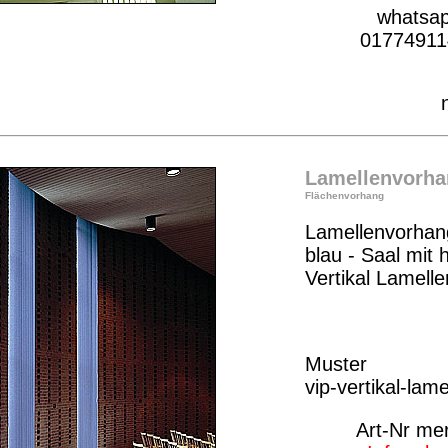
whatsa
01774911
Lamellenvorha
Flächenvorhang
Lamellenvorhan
blau - Saal mit
Vertikal Lamelle
Muster
vip-vertikal-lam
Art-Nr me