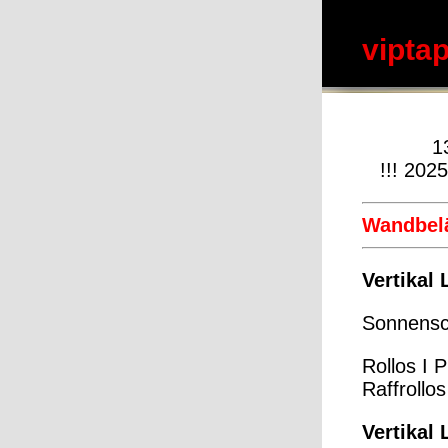
vipta
1
!!! 202
Wandbel
Vertikal
Sonnensch
Rollos
I
P
Raffrollos
Vertikal