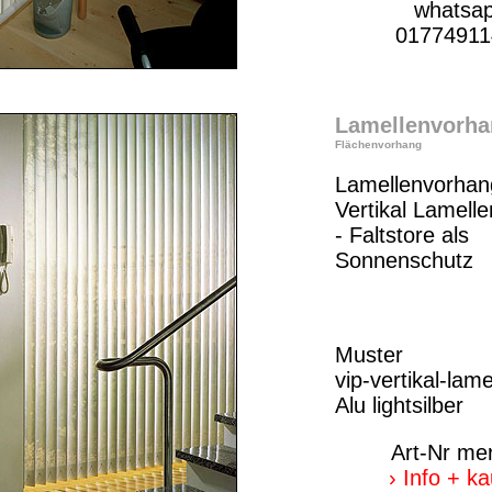
whatsa
01774911
Lamellenvorha
Flächenvorhang
Lamellenvorhang
Vertikal Lamellen
- Faltstore als
Sonnenschutz
Muster
vip-vertikal-lame
Alu lightsilber
Art-Nr me
› Info + k