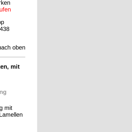
rken
aufen
pp
438
nach oben
en, mit
ng
g mit
 Lamellen