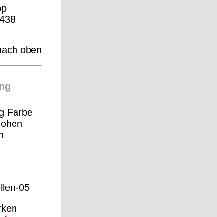
pp
438
nach oben
ng
g Farbe
 hohen
n
ellen-05
rken