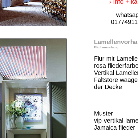
› Info + k
whatsa
01774911
Lamellenvorha
Flächenvorhang
Flur mit Lamell
rosa fliederfarb
Vertikal Lamelle
Faltstore waage
der Decke
Muster
vip-vertikal-lame
Jamaica flieder