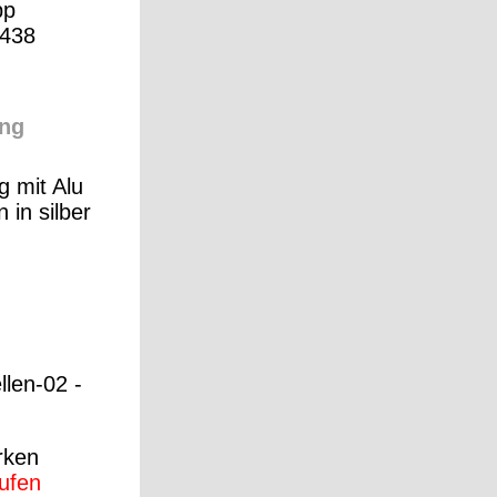
pp
438
ng
 mit Alu
 in silber
llen-02 -
rken
aufen