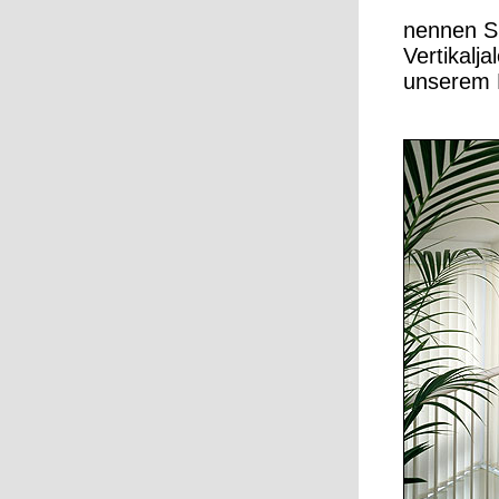
nennen Si
Vertikalj
unserem F