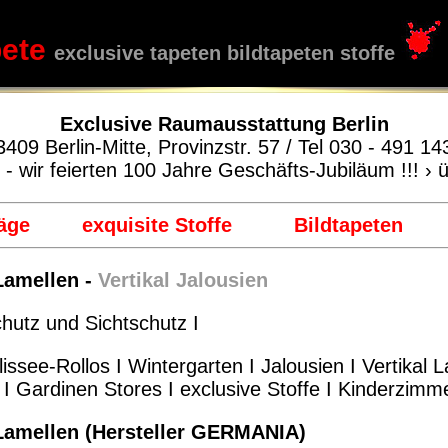
pete
exclusive tapeten bildtapeten stoffe
Exclusive Raumausstattung Berlin
3409 Berlin-Mitte, Provinzstr. 57 / Tel 030 - 491 14
5 - wir feierten 100 Jahre Geschäfts-Jubiläum !!!
› 
äge
exquisite Stoffe
Bildtapeten
 Lamellen -
Vertikal Jalousien
utz und Sichtschutz I
lissee-Rollos
I
Wintergarten
I
Jalousien
I
Vertikal 
I
Gardinen Stores
I
exclusive Stoffe
I
Kinderzimm
 Lamellen (Hersteller GERMANIA)