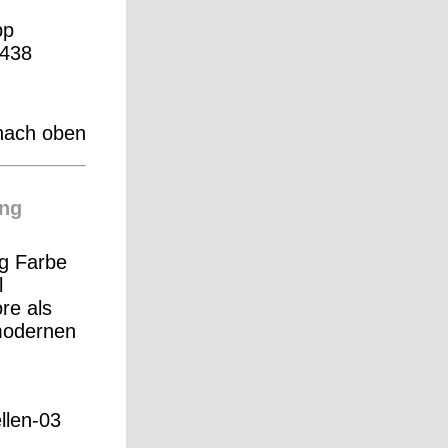
pp
438
nach oben
ng
g Farbe
l
re als
modernen
ellen-03