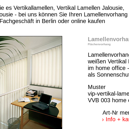
e es Vertikallamellen, Vertikal Lamellen Jalousie,
alousie - bei uns können Sie Ihren Lamellenvorhang 
achgeschäft in Berlin oder online kaufen
Lamellenvorha
Flächenvorhang
Lamellenvorhan
weißen Vertikal
im home office -
als Sonnenschu
Muster
vip-vertikal-lame
VVB 003 home o
Art-Nr me
› Info + k