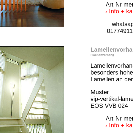
Art-Nr me
› Info + k
whatsa
01774911
Lamellenvorha
Flächenvorhang
Lamellenvorhan
besonders hohe 
Lamellen an de
Muster
vip-vertikal-lame
EOS VVB 024
Art-Nr me
› Info + k