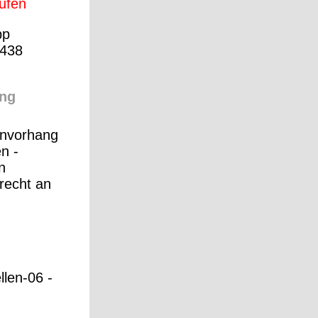
aufen
pp
438
ng
envorhang
en -
n
recht an
llen-06 -