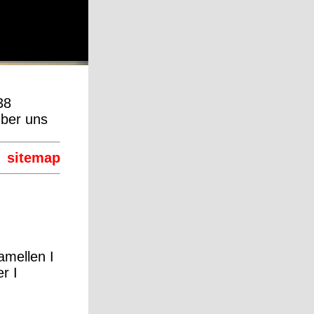
38
über uns
sitemap
Lamellen
I
er
I