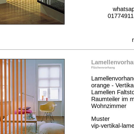
whatsa
01774911
Lamellenvorha
Flächenvorhang
Lamellenvorhan
orange - Vertika
Lamellen Faltsto
Raumteiler im 
Wohnzimmer
Muster
vip-vertikal-lam