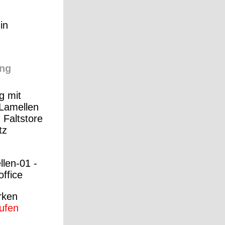
in
ng
g mit
 Lamellen
 Faltstore
tz
llen-01 -
ffice
rken
aufen