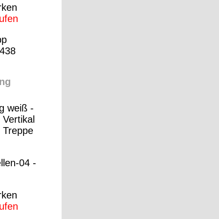
rken
aufen
pp
438
ng
g weiß -
Vertikal
r Treppe
llen-04 -
rken
aufen